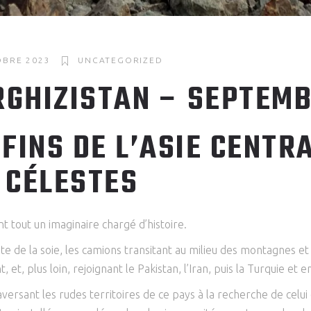
OBRE 2023
UNCATEGORIZED
RGHIZISTAN – SEPTEMB
FINS DE L’ASIE CENTR
 CÉLESTES
 tout un imaginaire chargé d’histoire.
te de la soie, les camions transitant au milieu des montagnes e
t, plus loin, rejoignant le Pakistan, l’Iran, puis la Turquie et e
ersant les rudes territoires de ce pays à la recherche de celui 