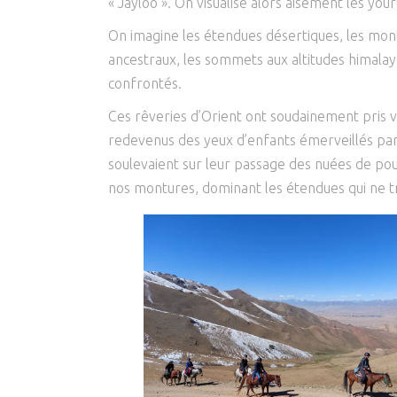
« Jayloo ». On visualise alors aisément les y
On imagine les étendues désertiques, les monta
ancestraux, les sommets aux altitudes himalaye
confrontés.
Ces rêveries d’Orient ont soudainement pris v
redevenus des yeux d’enfants émerveillés par u
soulevaient sur leur passage des nuées de pous
nos montures, dominant les étendues qui ne tr