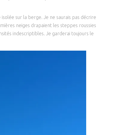
 isolée sur la berge. Je ne saurais pas décrire
remières neiges drapaient les steppes roussies
sités indescriptibles. Je garderai toujours le