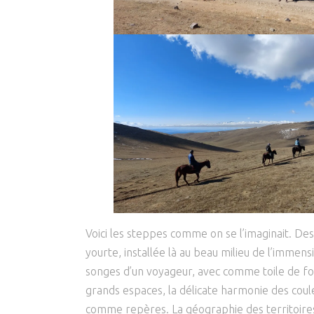
Voici les steppes comme on se l’imaginait. De
yourte, installée là au beau milieu de l’immen
songes d’un voyageur, avec comme toile de fon
grands espaces, la délicate harmonie des coule
comme repères. La géographie des territoires 