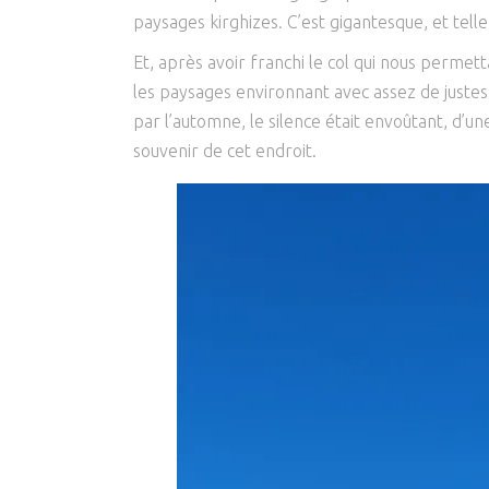
paysages kirghizes. C’est gigantesque, et tel
Et, après avoir franchi le col qui nous permett
les paysages environnant avec assez de justess
par l’automne, le silence était envoûtant, d’un
souvenir de cet endroit.