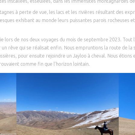
ourtes installées, esseulées, dans les immensités montagnardes 
gnes à perte de vue, les lacs et les rivières résultant des expr
sques exhibant au monde leurs puissantes parois rocheuses et tou
ie lors de nos deux voyages du mois de septembre 2023. Tout l’i
n rêve qui se réalisait enfin. Nous empruntions la route de la s
sières, pour ensuite rejoindre un Jayloo à cheval. Nous étions e
ouvaient comme fin que l’horizon lointain.