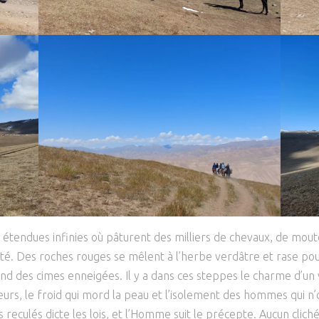
s étendues infinies où pâturent des milliers de chevaux, de mo
sité. Des roches rouges se mêlent à l’herbe verdâtre et rase pou
d des cimes enneigées. Il y a dans ces steppes le charme d’un v
urs, le froid qui mord la peau et l’isolement des hommes qui n’
reculés dicte les lois, et l’Homme suit le précepte. Aucun clic