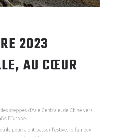
RE 2023
ALE, AU CŒUR
t des steppes d’Asie Centrale, de Chine vers
nfin l’Europe.
où ils pourraient passer l’estive, le fameux