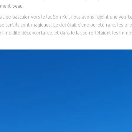
lement beau.
ait de basculer vers le lac Son Kul, nous avons rejoint une yourte
e tant ils sont magiques. Le ciel était d’une pureté rare, les p
e limpidité déconcertante, et dans le lac se reflétaient les immen