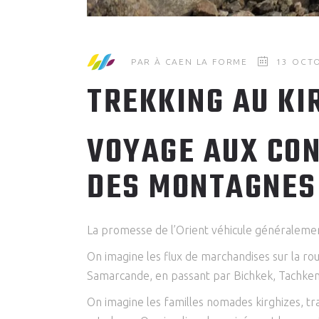
PAR
À CAEN LA FORME
13 OCT
TREKKING AU KI
VOYAGE AUX CON
DES MONTAGNES
La promesse de l’Orient véhicule généralement
On imagine les flux de marchandises sur la rou
Samarcande, en passant par Bichkek, Tachkent, e
On imagine les familles nomades kirghizes, trav