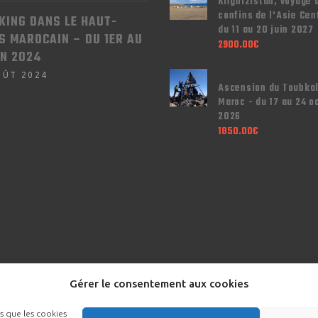
Kirghizistan, voyage 
confins de l'Asie Cen
KING DANS LE HAUT-
du 11 au 20 juin 2027
S MAROCAIN – DU 1ER AU
2900.00
€
IN 2024
OÛT 2024
Ascension du Toubkal
Maroc - du 17 au 24 o
2026
1850.00
€
Gérer le consentement aux cookies
es que les cookies