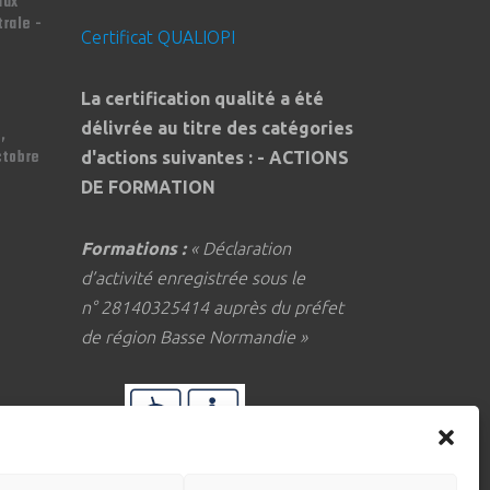
aux
trale -
Certificat QUALIOPI
La certification qualité a été
délivrée au titre des catégories
,
ctobre
d'actions suivantes : - ACTIONS
DE FORMATION
Formations :
« Déclaration
d’activité enregistrée sous le
n° 28140325414 auprès du préfet
de région Basse Normandie »