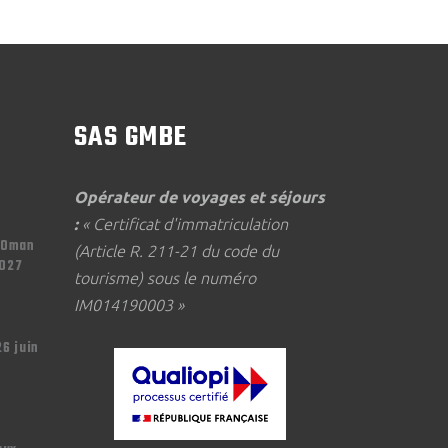
SAS GMBE
Opérateur de voyages et séjours
:
« Certificat d'immatriculation
'Oman
(Article R. 211-21 du code du
2027
tourisme) sous le numéro
IM014190003 »
26 juin