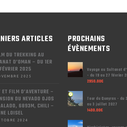
NIERS ARTICLES
PROCHAINS
ÉVÈNEMENTS
ILM DU TREKKING AU
ANAT D’OMAN – DU 1ER
 FÉVRIER 2025
Voyage au Sultanat d
- du 19 au 27 février 
OVEMBRE 2025
2950.00
€
T ET FILM D’AVENTURE –
NSION DU NEVADO OJOS
Tour du Queyras - du 
au 3 juillet 2027
SALADO, 6893M, CHILI –
1400.00
€
NNE LOISEL
CTOBRE 2024