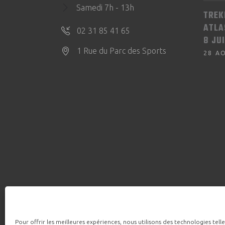
Samedi 7h - 13h
TREK
ATLA
02 31 85 41 65
8 JU
1 Rue du Parc des Sports
28 A
Pour offrir les meilleures expériences, nous utilisons des technologies tell