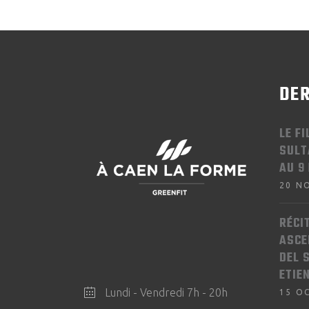
DER
LE F
SULT
AU 9
20 N
RÉCI
ASCE
DEL 
ETIE
Lundi - Vendredi 7h - 20h
15 O