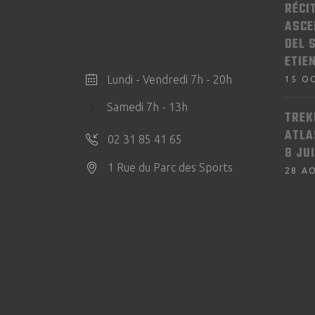
RÉCI
ASCE
DEL 
ETIE
Lundi - Vendredi 7h - 20h
15 O
Samedi 7h - 13h
TREK
ATLA
02 31 85 41 65
8 JU
1 Rue du Parc des Sports
28 A