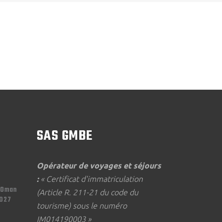
SAS GMBE
Opérateur de voyages et séjours
:
« Certificat d'immatriculation
'Oman
(Article R. 211-21 du code du
2027
tourisme) sous le numéro
IM014190003 »