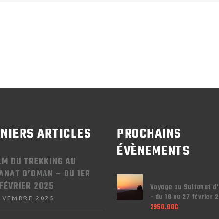
NIERS ARTICLES
PROCHAINS
ÉVÈNEMENTS
ILM DU TREKKING AU
ANAT D’OMAN – DU 1ER
 FÉVRIER 2025
Voyage au Sultanat d
- du 19 au 27 février 
OVEMBRE 2025
2950.00
€