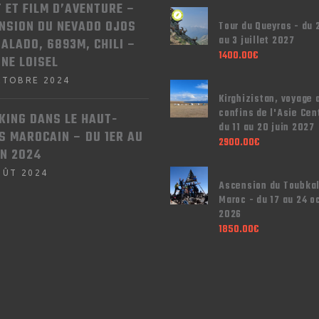
T ET FILM D’AVENTURE –
NSION DU NEVADO OJOS
Tour du Queyras - du 
au 3 juillet 2027
SALADO, 6893M, CHILI –
1400.00
€
NNE LOISEL
CTOBRE 2024
Kirghizistan, voyage 
confins de l'Asie Cen
KING DANS LE HAUT-
du 11 au 20 juin 2027
S MAROCAIN – DU 1ER AU
2900.00
€
IN 2024
OÛT 2024
Ascension du Toubkal
Maroc - du 17 au 24 o
2026
1850.00
€