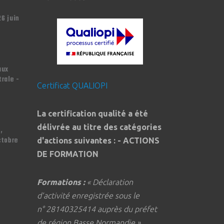
26 juin
aux
trale -
Certificat QUALIOPI
La certification qualité a été
délivrée au titre des catégories
,
ctobre
d'actions suivantes : - ACTIONS
DE FORMATION
Formations :
« Déclaration
d’activité enregistrée sous le
n° 28140325414 auprès du préfet
de région Basse Normandie »