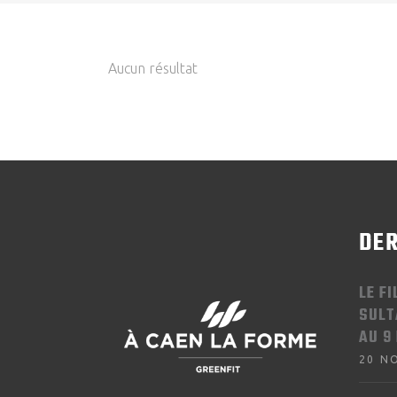
Aucun résultat
DER
LE F
SULT
AU 9
20 N