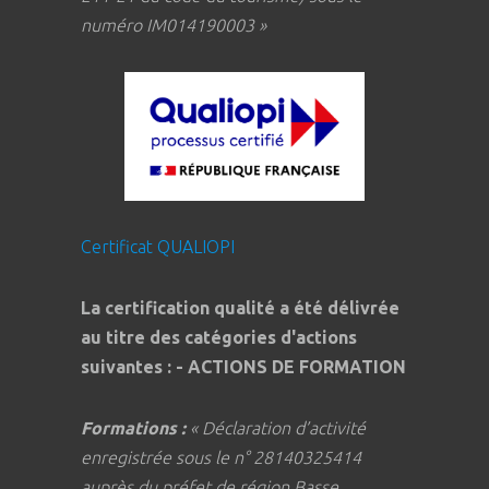
numéro IM014190003 »
Certificat QUALIOPI
La certification qualité a été délivrée
au titre des catégories d'actions
suivantes : - ACTIONS DE FORMATION
Formations :
« Déclaration d’activité
enregistrée sous le n° 28140325414
auprès du préfet de région Basse