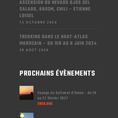
ASCENSION DU NEVADO OJOS DEL
SALADO, 6893M, CHILI – ETIENNE
LOISEL
15 OCTOBRE 2024
TREKKING DANS LE HAUT-ATLAS
MAROCAIN – DU 1ER AU 8 JUIN 2024
28 AOÛT 2024
PROCHAINS ÉVÈNEMENTS
Voyage au Sultanat d'Oman - du 19
au 27 février 2027
2950.00
€