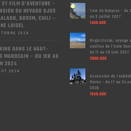
T ET FILM D’AVENTURE –
NSION DU NEVADO OJOS
Tour du Queyras - du 
au 3 juillet 2027
SALADO, 6893M, CHILI –
1400.00
€
NNE LOISEL
CTOBRE 2024
Kirghizistan, voyage 
confins de l'Asie Cen
KING DANS LE HAUT-
du 11 au 20 juin 2027
S MAROCAIN – DU 1ER AU
2900.00
€
IN 2024
OÛT 2024
Ascension du Toubkal
Maroc - du 17 au 24 o
2026
1850.00
€