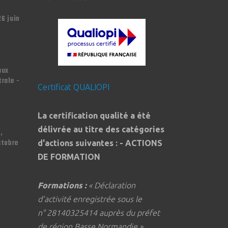
26 juin
aux
trale -
Certificat QUALIOPI
La certification qualité a été
délivrée au titre des catégories
,
ctobre
d'actions suivantes : - ACTIONS
DE FORMATION
Formations :
« Déclaration
d’activité enregistrée sous le
n° 28140325414 auprès du préfet
de région Basse Normandie »