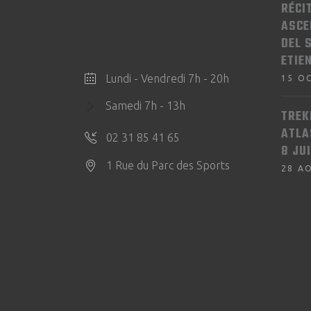
RÉCI
ASCE
DEL 
ETIE
Lundi - Vendredi 7h - 20h
15 O
Samedi 7h - 13h
TREK
ATLA
02 31 85 41 65
8 JU
1 Rue du Parc des Sports
28 A