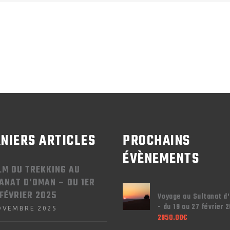
NIERS ARTICLES
PROCHAINS
ÉVÈNEMENTS
ILM DU TREKKING AU
ANAT D’OMAN – DU 1ER
 FÉVRIER 2025
Voyage au Sultanat d
- du 19 au 27 février 
OVEMBRE 2025
2950.00
€