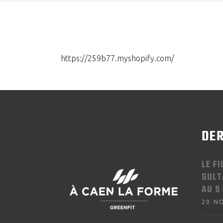
https://259b77.myshopify.com/
DER
LE F
SULT
AU 9
20 N