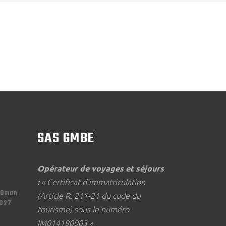
SAS GMBE
Opérateur de voyages et séjours
:
« Certificat d'immatriculation
'Oman
(Article R. 211-21 du code du
2027
tourisme) sous le numéro
IM014190003 »