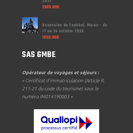
2027
2900.00
€
Ascension du Toubkal, Maroc - du
17 au 24 octobre 2026
1850.00
€
SAS GMBE
Opérateur de voyages et séjours :
« Certificat d'immatriculation (Article R.
211-21 du code du tourisme) sous le
numéro IM014190003 »