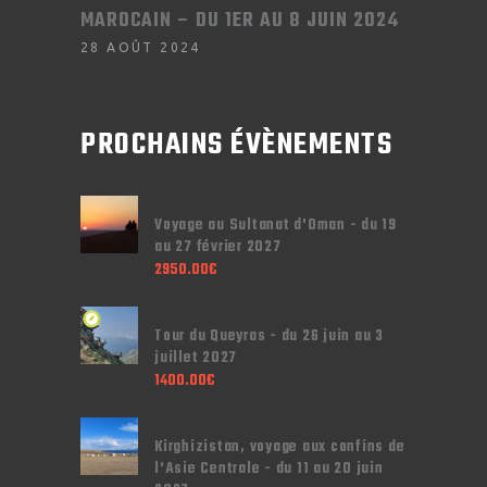
MAROCAIN – DU 1ER AU 8 JUIN 2024
28 AOÛT 2024
PROCHAINS ÉVÈNEMENTS
Voyage au Sultanat d'Oman - du 19
au 27 février 2027
2950.00
€
Tour du Queyras - du 26 juin au 3
juillet 2027
1400.00
€
Kirghizistan, voyage aux confins de
l'Asie Centrale - du 11 au 20 juin