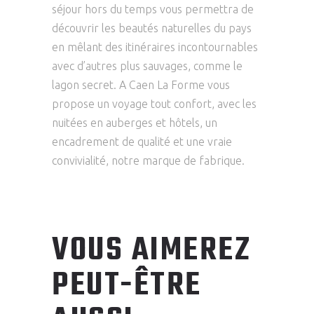
séjour hors du temps vous permettra de
découvrir les beautés naturelles du pays
en mêlant des
itinéraires incontournables
avec d’autres plus sauvages, comme le
lagon secret. A Caen La Forme vous
propose un voyage tout
confort, avec les
nuitées en auberges et hôtels, un
encadrement de qualité et une vraie
convivialité, notre marque de fabrique.
VOUS AIMEREZ
PEUT-ÊTRE