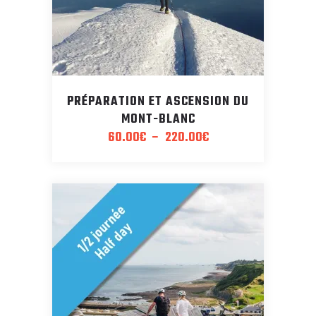
PRÉPARATION ET ASCENSION DU
MONT-BLANC
Plage
60.00
€
–
220.00
€
de
prix :
60.00€
à
220.00€