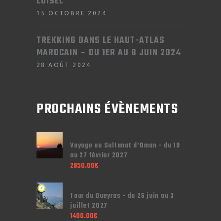
LOISEL
15 OCTOBRE 2024
TREKKING DANS LE HAUT-ATLAS
MAROCAIN – DU 1ER AU 8 JUIN 2024
28 AOÛT 2024
PROCHAINS ÉVÈNEMENTS
Voyage au Sultanat d'Oman - du 19
au 27 février 2027
2950.00
€
Tour du Queyras - du 26 juin au 3
juillet 2027
1400.00
€