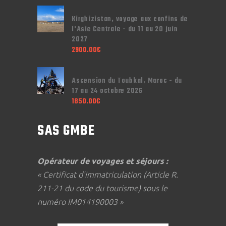
Kirghizistan, voyage aux confins de
l'Asie Centrale - du 11 au 20 juin
2027
2900.00
€
Ascension du Toubkal, Maroc - du
17 au 24 octobre 2026
1850.00
€
SAS GMBE
Opérateur de voyages et séjours :
« Certificat d'immatriculation (Article R.
211-21 du code du tourisme) sous le
numéro IM014190003 »