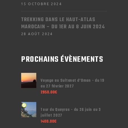
15 OCTOBRE 2024
TREKKING DANS LE HAUT-ATLAS
MAROCAIN – DU 1ER AU 8 JUIN 2024
28 AOÛT 2024
PROCHAINS ÉVÈNEMENTS
Voyage au Sultanat d'Oman - du 19
au 27 février 2027
2950.00
€
Tour du Queyras - du 26 juin au 3
juillet 2027
1400.00
€