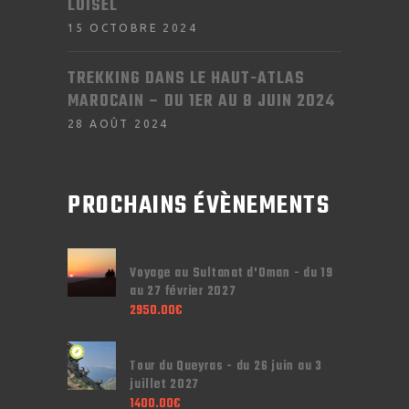
LOISEL
15 OCTOBRE 2024
TREKKING DANS LE HAUT-ATLAS
MAROCAIN – DU 1ER AU 8 JUIN 2024
28 AOÛT 2024
PROCHAINS ÉVÈNEMENTS
Voyage au Sultanat d'Oman - du 19
au 27 février 2027
2950.00
€
Tour du Queyras - du 26 juin au 3
juillet 2027
1400.00
€