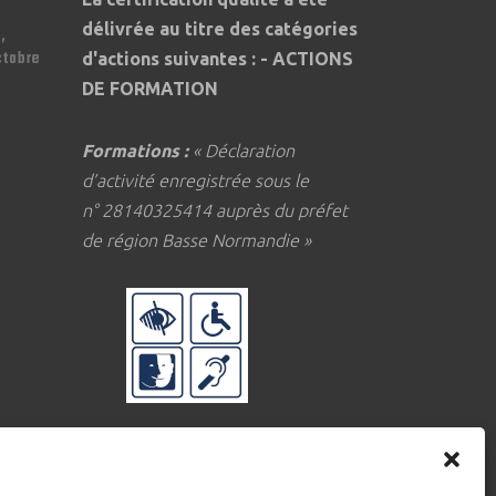
délivrée au titre des catégories
,
ctobre
d'actions suivantes : - ACTIONS
DE FORMATION
Formations :
« Déclaration
d’activité enregistrée sous le
n° 28140325414 auprès du préfet
de région Basse Normandie »