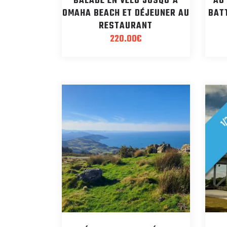
BALADE EN VÉLO JUSQU’À
AU
OMAHA BEACH ET DÉJEUNER AU
BAT
RESTAURANT
220.00
€