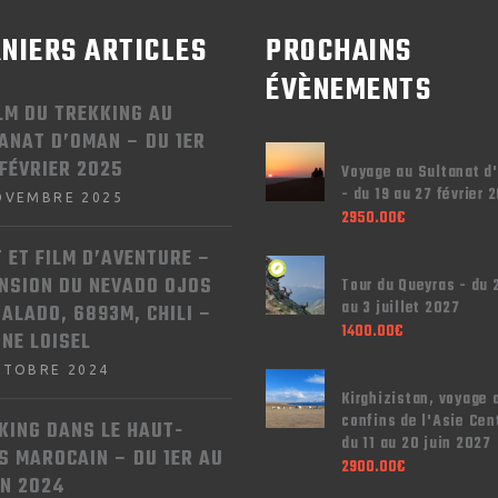
NIERS ARTICLES
PROCHAINS
ÉVÈNEMENTS
ILM DU TREKKING AU
ANAT D’OMAN – DU 1ER
 FÉVRIER 2025
Voyage au Sultanat d
- du 19 au 27 février 
OVEMBRE 2025
2950.00
€
T ET FILM D’AVENTURE –
NSION DU NEVADO OJOS
Tour du Queyras - du 
au 3 juillet 2027
SALADO, 6893M, CHILI –
1400.00
€
NNE LOISEL
CTOBRE 2024
Kirghizistan, voyage 
confins de l'Asie Cen
KING DANS LE HAUT-
du 11 au 20 juin 2027
S MAROCAIN – DU 1ER AU
2900.00
€
IN 2024