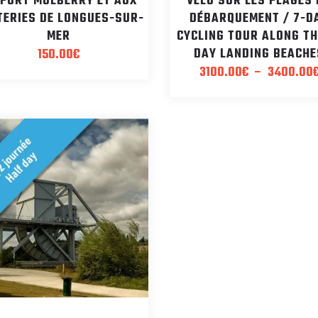
 PORT MULBERRY ET AUX
VÉLO SUR LES PLAGES
TERIES DE LONGUES-SUR-
DÉBARQUEMENT / 7-D
MER
CYCLING TOUR ALONG TH
DAY LANDING BEACHE
150.00
€
3100.00
€
–
3400.00