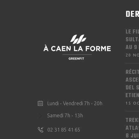
DER
LE F
SULT
AU 9
20 N
RÉCI
ASCE
DEL 
ETIE
Lundi - Vendredi 7h - 20h
15 O
Samedi 7h - 13h
TREK
ATLA
02 31 85 41 65
8 JU