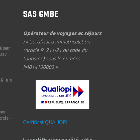
SAS GMBE
Opérateur de voyages et séjours
:
« Certificat d'immatriculation
'Oman
(Article R. 211-21 du code du
2027
tourisme) sous le numéro
IM014190003 »
26 juin
aux
trale -
Certificat QUALIOPI
La certification qualité a été