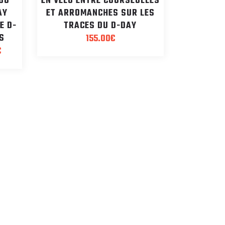
 DU
EN VÉLO ENTRE COURSEULLES
AY
ET ARROMANCHES SUR LES
E D-
TRACES DU D-DAY
S
155.00
€
Plage
€
de
prix :
3100.00€
à
3400.00€