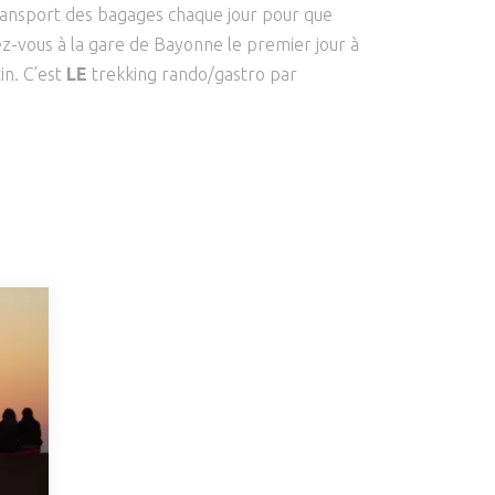
transport des bagages chaque jour pour que
z-vous à la gare de Bayonne le premier jour à
in. C’est
LE
trekking rando/gastro par