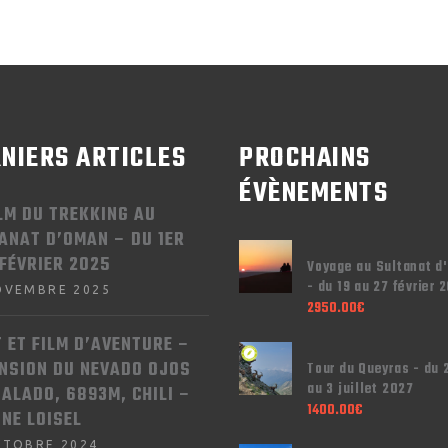
NIERS ARTICLES
PROCHAINS
ÉVÈNEMENTS
ILM DU TREKKING AU
ANAT D’OMAN – DU 1ER
 FÉVRIER 2025
Voyage au Sultanat d
- du 19 au 27 février 
OVEMBRE 2025
2950.00
€
T ET FILM D’AVENTURE –
NSION DU NEVADO OJOS
Tour du Queyras - du 
au 3 juillet 2027
SALADO, 6893M, CHILI –
1400.00
€
NNE LOISEL
CTOBRE 2024