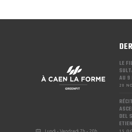
DER
LE F
SULT
AU 9
20 N
RÉCI
ASCE
DEL 
ETIE
Lundi - Vendredi 7h - 20h
15 O