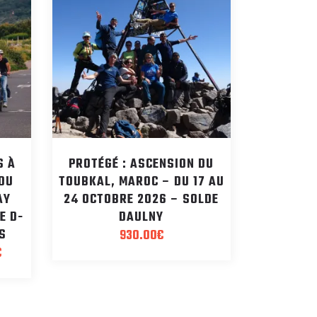
S À
PROTÉGÉ : ASCENSION DU
 DU
TOUBKAL, MAROC – DU 17 AU
AY
24 OCTOBRE 2026 – SOLDE
E D-
DAULNY
S
930.00
€
Plage
€
de
prix :
3100.00€
à