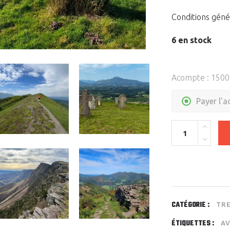
Conditions géné
6 en stock
Acompte :
1500
Payer l'
Quantity
CATÉGORIE :
TR
ÉTIQUETTES :
A