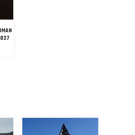
’OMAN
2027