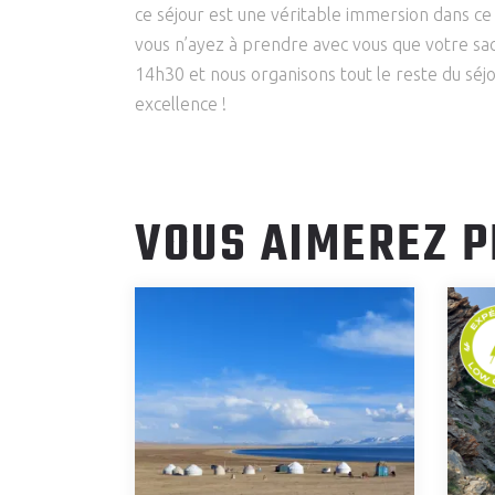
ce séjour est une véritable immersion dans c
vous n’ayez à prendre avec vous que votre sa
14h30 et nous organisons tout le reste du séj
excellence !
VOUS AIMEREZ P