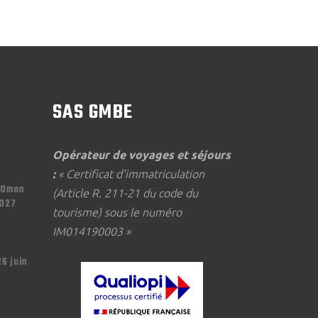
3400.00€
SAS GMBE
Opérateur de voyages et séjours
:
« Certificat d'immatriculation
'Oman
(Article R. 211-21 du code du
2027
tourisme) sous le numéro
IM014190003 »
26 juin