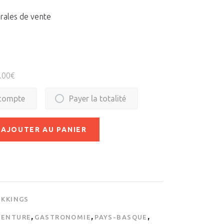
rales de vente
.00
€
acompte
Payer la totalité
AJOUTER AU PANIER
EKKINGS
,
,
,
VENTURE
GASTRONOMIE
PAYS-BASQUE